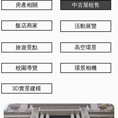
房產相關
中古屋租售
飯店商家
活動展覽
旅遊景點
高空環景
校園導覽
環景相機
3D實景建模