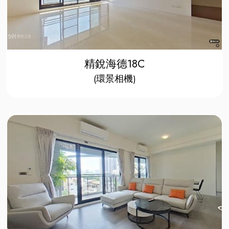
精銳海德18C
​(環景相機)​​