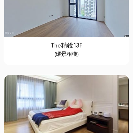
The精銳13F
​(環景相機)​​