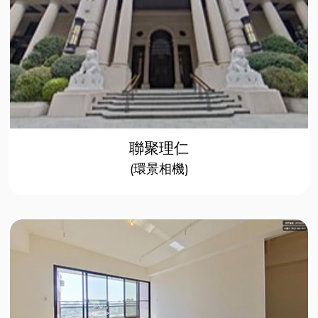
聯聚理仁
​(環景相機)​​