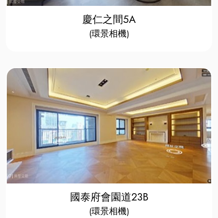
慶仁之間5A
​(環景相機)​​
國泰府會園道23B
​(環景相機)​​