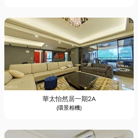
華太怡然居一期2A
​(環景相機)​​