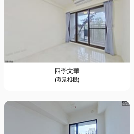
四季文華
​(環景相機)​​